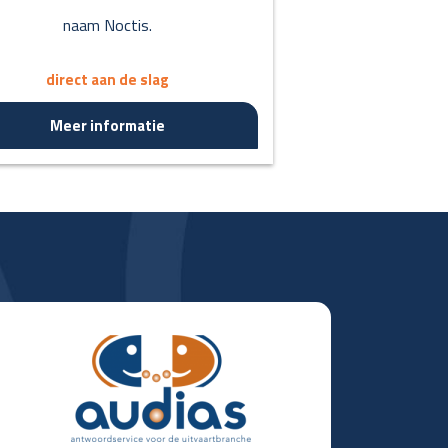
naam Noctis.
direct aan de slag
Meer informatie