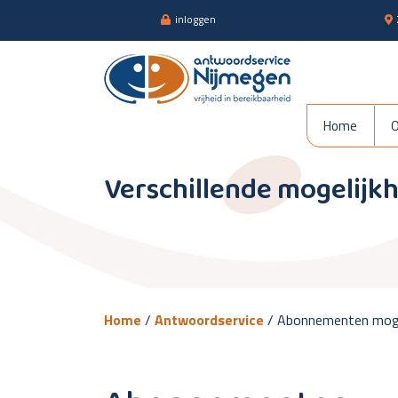
inloggen
Abonnementen mogelijk
Home
O
Verschillende mogelijk
Home
/
Antwoordservice
/
Abonnementen moge