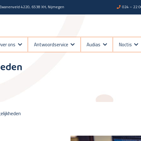
Zwanenveld 4220, 6538 XH, Nijmegen
024 – 22 0
heden
ver ons
Antwoordservice
Audias
Noctis
heden
lijkheden