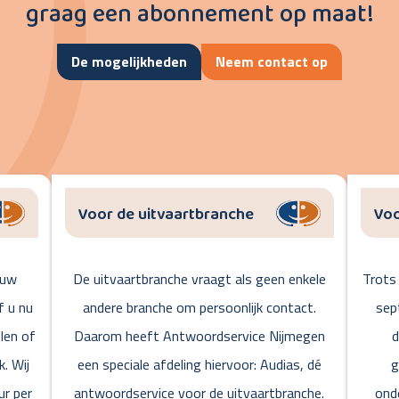
graag een abonnement op maat!
De mogelijkheden
Neem contact op
Voor de uitvaartbranche
Voo
 uw
De uitvaartbranche vraagt als geen enkele
Trots 
f u nu
andere branche om persoonlijk contact.
sep
len of
Daarom heeft Antwoordservice Nijmegen
d
k. Wij
een speciale afdeling hiervoor: Audias, dé
g
ur per
antwoordservice voor de uitvaartbranche.
ond