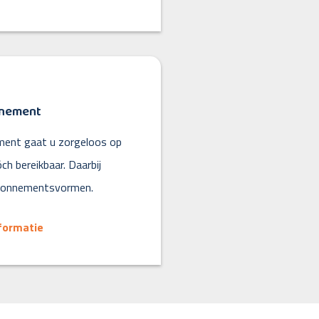
nnement
ent gaat u zorgeloos op
óch bereikbaar. Daarbij
 abonnementsvormen.
formatie