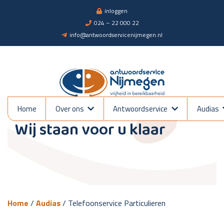
inloggen
024 – 22 000 22
info@antwoordservicenijmegen.nl
Telefoonservice Particul
Home
Over ons
Antwoordservice
Audias
Wij staan voor u klaar
Home
/
Audias
/
Telefoonservice Particulieren