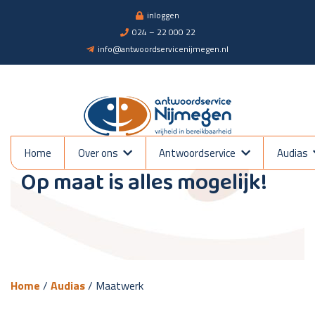
inloggen
024 – 22 000 22
info@antwoordservicenijmegen.nl
Maatwerk
Home
Over ons
Antwoordservice
Audias
Op maat is alles mogelijk!
Home
/
Audias
/
Maatwerk