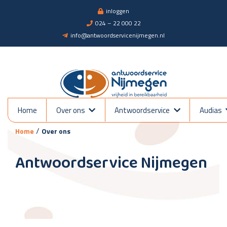
inloggen
024 – 22 000 22
info@antwoordservicenijmegen.nl
Over ons
Home
Over ons
Antwoordservice
Audias
/
Home
Over ons
Antwoordservice Nijmegen