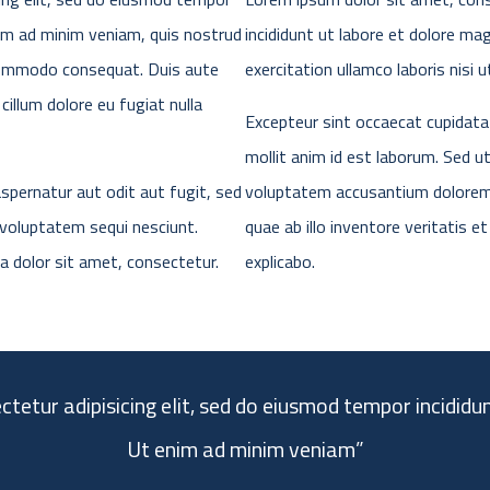
nim ad minim veniam, quis nostrud
incididunt ut labore et dolore ma
a commodo consequat. Duis aute
exercitation ullamco laboris nisi
 cillum dolore eu fugiat nulla
Excepteur sint occaecat cupidatat
mollit anim id est laborum. Sed ut
pernatur aut odit aut fugit, sed
voluptatem accusantium dolorem
 voluptatem sequi nesciunt.
quae ab illo inventore veritatis e
a dolor sit amet, consectetur.
explicabo.
tetur adipisicing elit, sed do eiusmod tempor incididu
Ut enim ad minim veniam”