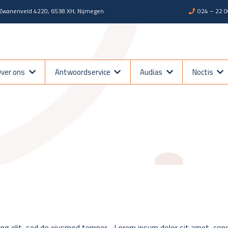
Zwanenveld 4220, 6538 XH, Nijmegen
024 – 22 0
ver ons
Antwoordservice
Audias
Noctis
ing elit, sed do eiusmod tempor
Lorem ipsum dolor sit amet, cons