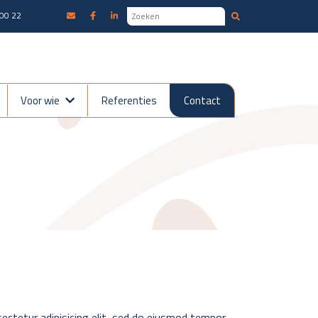
00 22
Voor wie
Referenties
Contact
ectetur adipisicing elit, sed do eiusmod tempor