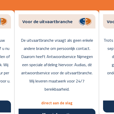
Voor de uitvaartbranche
Voo
 uw
De uitvaartbranche vraagt als geen enkele
Trots 
f u nu
andere branche om persoonlijk contact.
sep
len of
Daarom heeft Antwoordservice Nijmegen
d
k. Wij
een speciale afdeling hiervoor: Audias, dé
g
ur per
antwoordservice voor de uitvaartbranche.
ond
oor u.
Wij leveren maatwerk voor 24/7
bereikbaarheid.
direct aan de slag